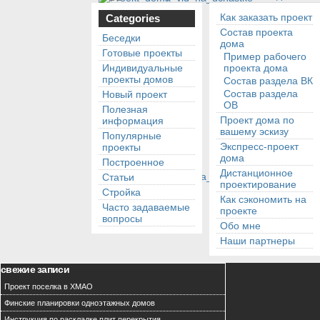
Как заказать проект
Categories
Состав проекта
Беседки
дома
Готовые проекты
Пример рабочего
Индивидуальные
проекта дома
проекты домов
Состав раздела ВК
Состав раздела
Новый проект
ОВ
Полезная
Проект дома по
информация
вашему эскизу
Популярные
Экспресс-проект
проекты
дома
Построенное
Дистанционное
Статьи
проектирование
Стройка
Как сэкономить на
Часто задаваемые
проекте
вопросы
Обо мне
Наши партнеры
свежие записи
Проект поселка в ХМАО
Финские планировки одноэтажных домов
Инструкция по раскладке плит перекрытия