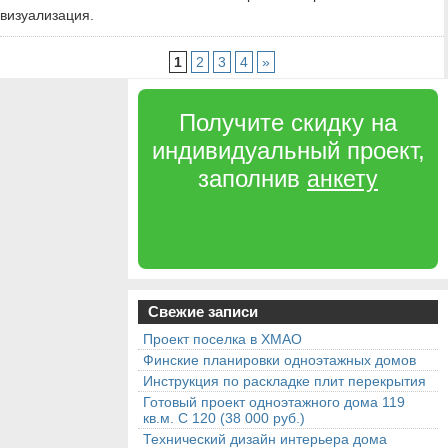
визуализация.
1
2
3
4
»
Получите скидку на
индивидуальный проект,
заполнив
анкету
Свежие записи
Проект поселка в ХМАО
Финские планировки одноэтажных домов
Инструкция по раскладке плит перекрытия
Готовый проект одноэтажного дома 119
кв.м. С 120 (38 000 руб.)
Технический дизайн интерьера дома