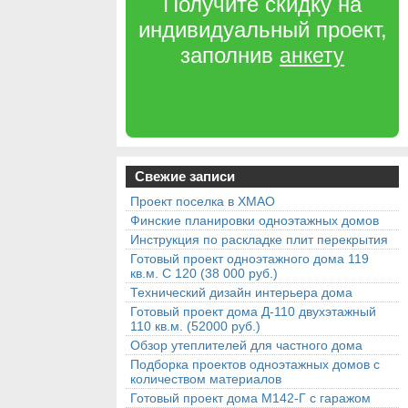
Получите скидку на
индивидуальный проект,
заполнив
анкету
Свежие записи
Проект поселка в ХМАО
Финские планировки одноэтажных домов
Инструкция по раскладке плит перекрытия
Готовый проект одноэтажного дома 119
кв.м. С 120 (38 000 руб.)
Технический дизайн интерьера дома
Готовый проект дома Д-110 двухэтажный
110 кв.м. (52000 руб.)
Обзор утеплителей для частного дома
Подборка проектов одноэтажных домов с
количеством материалов
Готовый проект дома М142-Г с гаражом