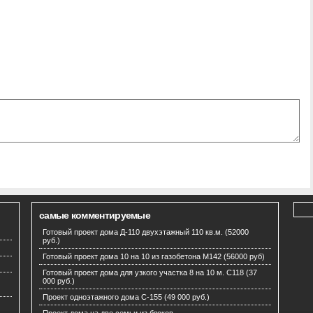
самые комментируемые
Готовый проект дома Д-110 двухэтажный 110 кв.м. (52000
руб.)
Готовый проект дома 10 на 10 из газобетона М142 (56000 руб)
Готовый проект дома для узкого участка 8 на 10 м. С118 (37
000 руб.)
Проект одноэтажного дома C-155 (49 000 руб.)
Проект дома на две семьи из блоков