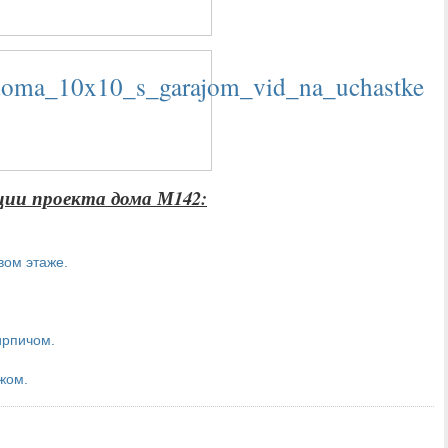
ии проекта дома М142:
рвом этаже.
ирпичом.
ажом.