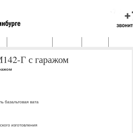
Ы
ЭКСПРЕСС-ПРОЕКТ
КОНТАКТЫ
ОБО МНЕ
М142-Г с гаражом
аражом
ль базальтовая вата
ского изготовления