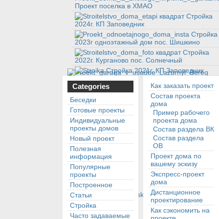
Проект поселка в ХМАО
Стройка
2024г. КП Заповедник
Стройка
2023г одноэтажный дом пос. Шишкино
Стройка
2022г. Курганово пос. Солнечный
Стройка 2021г. КП Заповедник
Как заказать проект
Categories
Состав проекта
Беседки
дома
Готовые проекты
Пример рабочего
Индивидуальные
проекта дома
проекты домов
Состав раздела ВК
Состав раздела
Новый проект
ОВ
Полезная
Проект дома по
информация
вашему эскизу
Популярные
Экспресс-проект
проекты
дома
Построенное
Дистанционное
Статьи
проектирование
Стройка
Как сэкономить на
Часто задаваемые
проекте