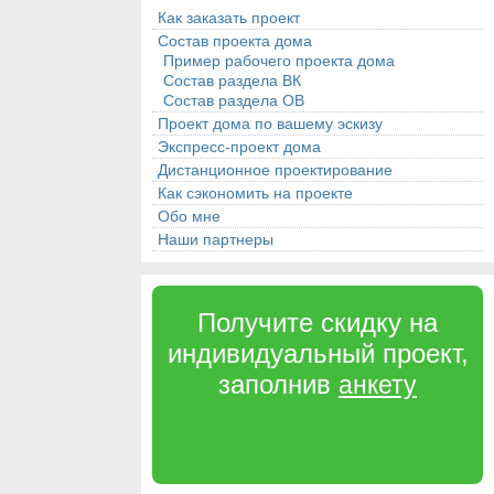
Как заказать проект
Состав проекта дома
Пример рабочего проекта дома
Состав раздела ВК
Состав раздела ОВ
Проект дома по вашему эскизу
Экспресс-проект дома
Дистанционное проектирование
Как сэкономить на проекте
Обо мне
Наши партнеры
Получите скидку на
индивидуальный проект,
заполнив
анкету