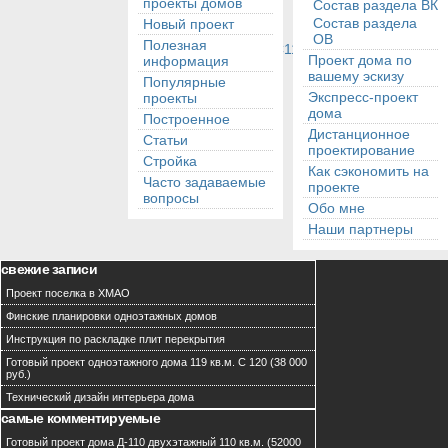
проекты домов
Состав раздела ВК
Состав раздела
Новый проект
ОВ
Полезная
Проект дома по
информация
вашему эскизу
Популярные
Экспресс-проект
проекты
дома
Построенное
Дистанционное
Статьи
проектирование
Стройка
Как сэкономить на
Часто задаваемые
проекте
вопросы
Обо мне
Наши партнеры
свежие записи
Проект поселка в ХМАО
Финские планировки одноэтажных домов
Инструкция по раскладке плит перекрытия
Готовый проект одноэтажного дома 119 кв.м. С 120 (38 000
руб.)
Технический дизайн интерьера дома
самые комментируемые
Готовый проект дома Д-110 двухэтажный 110 кв.м. (52000